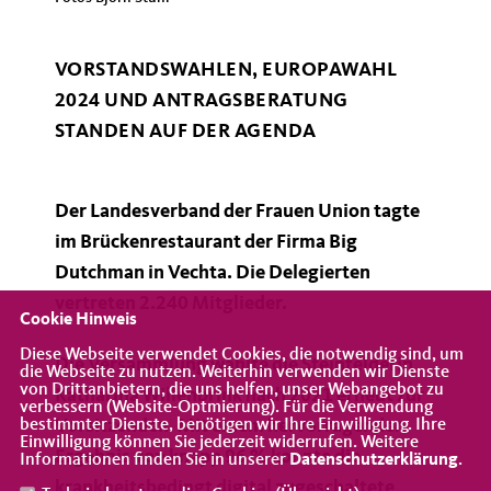
VORSTANDSWAHLEN, EUROPAWAHL
2024 UND ANTRAGSBERATUNG
STANDEN AUF DER AGENDA
Der Landesverband der Frauen Union tagte
im Brückenrestaurant der Firma Big
Dutchman in Vechta. Die Delegierten
vertreten 2.240 Mitglieder.
Cookie Hinweis
Diese Webseite verwendet Cookies, die notwendig sind, um
Die Versammlung wählte die Steinfelderin
die Webseite zu nutzen. Weiterhin verwenden wir Dienste
von Drittanbietern, die uns helfen, unser Webangebot zu
Katharina Willenbrink nach 2021 erneut zur
verbessern (Website-Optmierung). Für die Verwendung
bestimmter Dienste, benötigen wir Ihre Einwilligung. Ihre
Vorsitzenden. Mit einem hervorragenden
Einwilligung können Sie jederzeit widerrufen. Weitere
Ergebnis von knapp 96 % konnte die
Informationen finden Sie in unserer
Datenschutzerklärung
.
krankheitsbedingt digital zugeschaltete