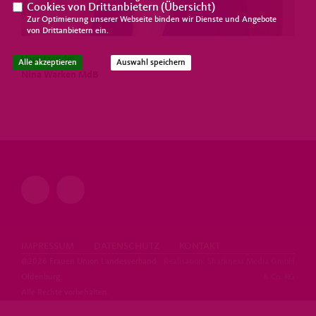
Cookies von Drittanbietern (
Übersicht
)
Zur Optimierung unserer Webseite binden wir Dienste und Angebote
von Drittanbietern ein.
Vorsitzende:
Alle akzeptieren
Auswahl speichern
Nina Warken MdB
IMPRESSUM
DATENSCHUTZ
KONTAKT
@2026 Frauen Union Landesverband
Realisation: Sharkness Media GmbH
Oldenburg
& Co. KG
Alle Rechte vorbehalten.