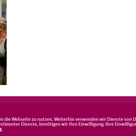
m die Webseite zu nutzen. Weiterhin verwenden wir Dienste von D
immter Dienste, benötigen wir Ihre Einwilligung. Ihre Einwilligu
g
.